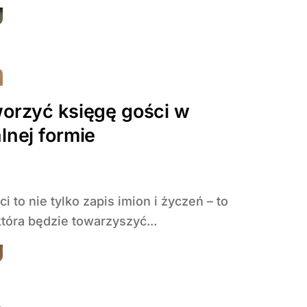
worzyć księgę gości w
lnej formie
która będzie towarzyszyć...