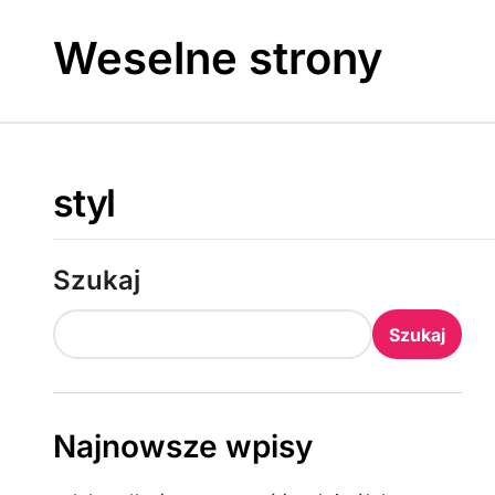
Skip
to
Weselne strony
content
styl
Szukaj
Szukaj
Najnowsze wpisy