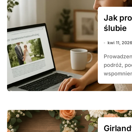
Jak pr
ślubie
kwi 11, 202
Prowadzenie bloga o własnym ślubie to wyjątkowa
podróż, po
wspomnieni
Girland