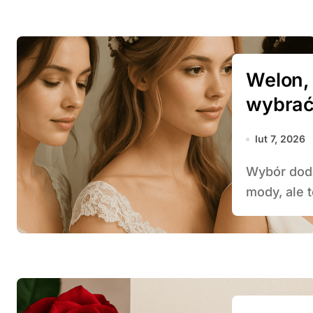
Welon,
wybrać 
lut 7, 2026
Wybór dodatku do ślubnej fryzury to nie tylko kwestia
mody, ale t