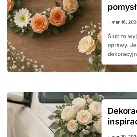
pomysł
mar 16, 202
Ślub to wyjątkowy moment, który wymaga niezwykłej
oprawy. Je
dekoracyjny
Dekora
inspira
mar 10, 202