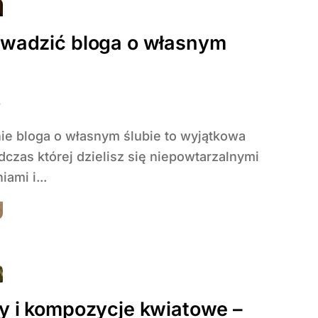
owadzić bloga o własnym
6
dczas której dzielisz się niepowtarzalnymi
ami i...
y i kompozycje kwiatowe –