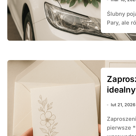
Ślubny pojazd to nie tylko sposób transportu Młodej
Pary, ale 
Zapros
idealn
lut 21, 2026
Zaproszenia ślubne to nie tylko formalność – to
pierwsze *