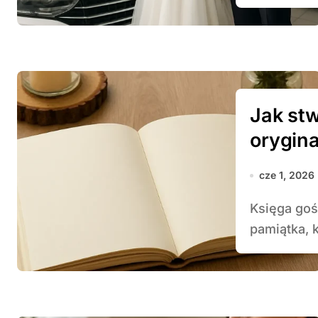
Jak st
orygina
cze 1, 2026
Księga gości to nie tylko zapis imion i życzeń – to
pamiątka, 