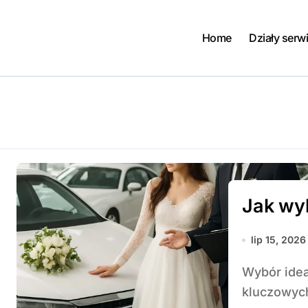
Home
Działy serw
Jak wy
lip 15, 2026
Wybór idealnego samochodu na ślub to jedno z
kluczowych