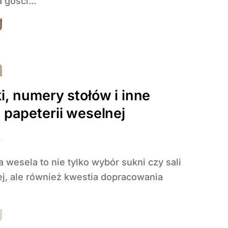
gości...
i, numery stołów i inne
 papeterii weselnej
6
j, ale również kwestia dopracowania