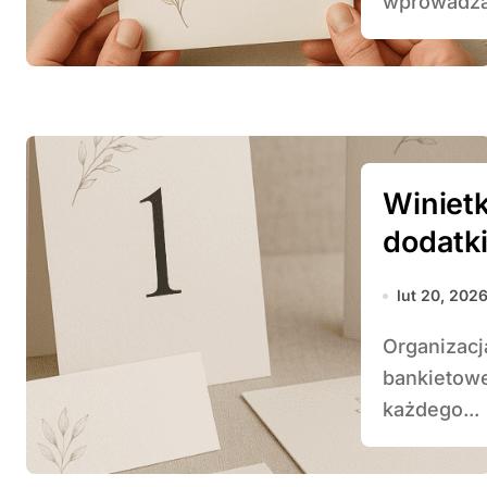
wprowadza 
Winietk
dodatki
lut 20, 202
Organizacja wesela to nie tylko wybór sukni czy sali
bankietowe
każdego...