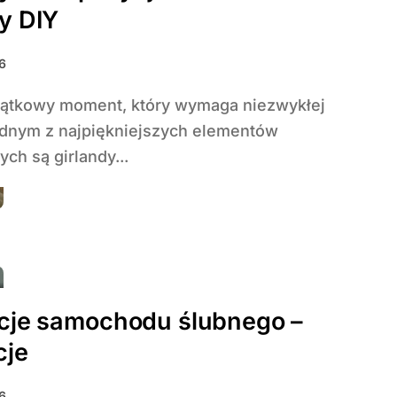
y DIY
6
dnym z najpiękniejszych elementów
ch są girlandy...
cje samochodu ślubnego –
cje
6