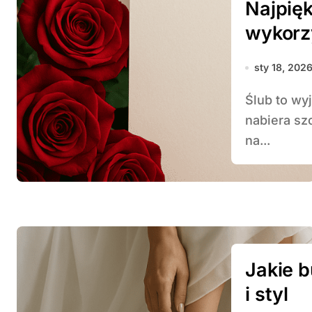
Najpięk
wykorz
sty 18, 202
Ślub to wyjątkowy moment, w którym każdy detal
nabiera s
na...
Jakie 
i styl