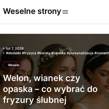
Skip
to
Weselne strony
content
lut 7, 2026
#
dodatki
#
fryzura
#
kwiaty
#
opaska
#
personalizacja
#
romant
Wesele
Welon, wianek czy
opaska – co wybrać do
fryzury ślubnej