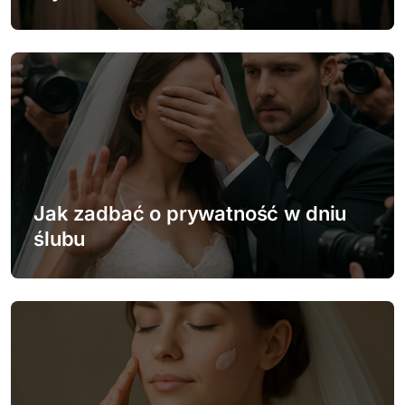
i
s
u
Jak zadbać o prywatność w dniu
ślubu