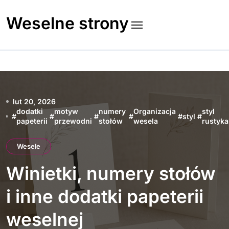
Skip
to
Weselne strony
content
lut 20, 2026
dodatki
motyw
numery
Organizacja
styl
#
#
#
#
#
styl
#
papeterii
przewodni
stołów
wesela
rustyka
Wesele
Winietki, numery stołów
i inne dodatki papeterii
weselnej