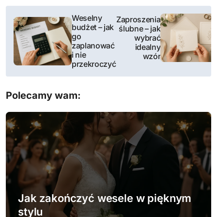
N
Weselny
Zaproszenia
budżet – jak
ślubne – jak
a
go
wybrać
zaplanować
idealny
w
i nie
wzór
przekroczyć
i
g
Polecamy wam:
a
c
j
a
w
Jak zakończyć wesele w pięknym
p
stylu