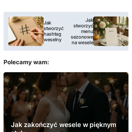
N
Jak
Jak
stworzyć
a
stworzyć
menu
hashtag
sezonowe
w
weselny
na wesele
i
Polecamy wam:
g
a
c
j
a
w
Jak zakończyć wesele w pięknym