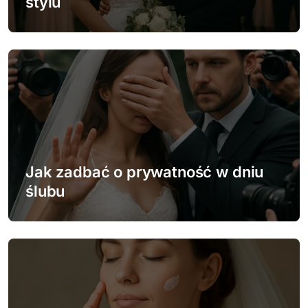
stylu
p
i
s
u
Jak zadbać o prywatność w dniu
ślubu