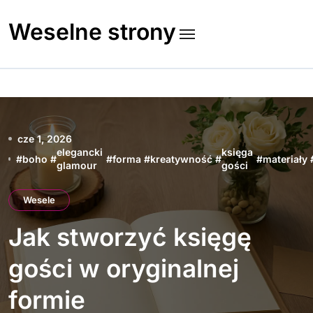
Skip
to
Weselne strony
content
cze 1, 2026
elegancki
księga
#
boho
#
#
forma
#
kreatywność
#
#
materiały
glamour
gości
Wesele
Jak stworzyć księgę
gości w oryginalnej
formie