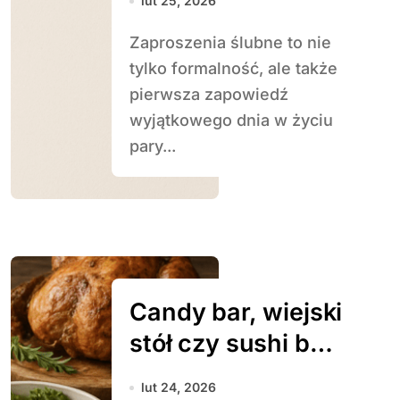
lut 25, 2026
przykładowe
Zaproszenia ślubne to nie
teksty
tylko formalność, ale także
pierwsza zapowiedź
wyjątkowego dnia w życiu
pary...
Candy bar, wiejski
stół czy sushi bar
– co wybrać?
lut 24, 2026