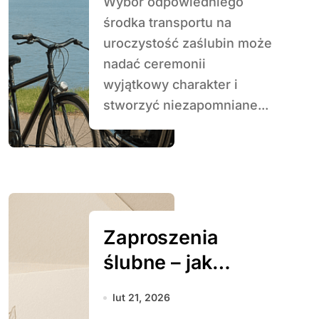
Wybór odpowiedniego
środka transportu na
uroczystość zaślubin może
nadać ceremonii
wyjątkowy charakter i
stworzyć niezapomniane...
Zaproszenia
ślubne – jak
wybrać idealny
lut 21, 2026
wzór