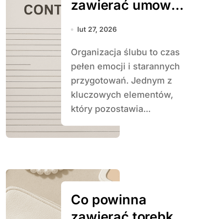
zawierać umowa
z fotografem
lut 27, 2026
ślubnym
Organizacja ślubu to czas
pełen emocji i starannych
przygotowań. Jednym z
kluczowych elementów,
który pozostawia...
Co powinna
zawierać torebka