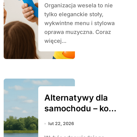
Organizacja wesela to nie
tylko eleganckie stoły,
wykwintne menu i stylowa
oprawa muzyczna. Coraz
więcej...
Alternatywy dla
samochodu – koń,
rower, motocykl,
lut 22, 2026
łódź