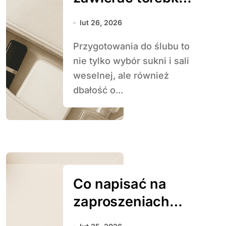
panny młodej
lut 26, 2026
Przygotowania do ślubu to
nie tylko wybór sukni i sali
weselnej, ale również
dbałość o...
Co napisać na
zaproszeniach
ślubnych –