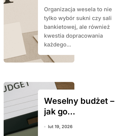
weselnej
Organizacja wesela to nie
tylko wybór sukni czy sali
bankietowej, ale również
kwestia dopracowania
każdego...
Weselny budżet –
jak go
zaplanować i nie
lut 19, 2026
przekroczyć