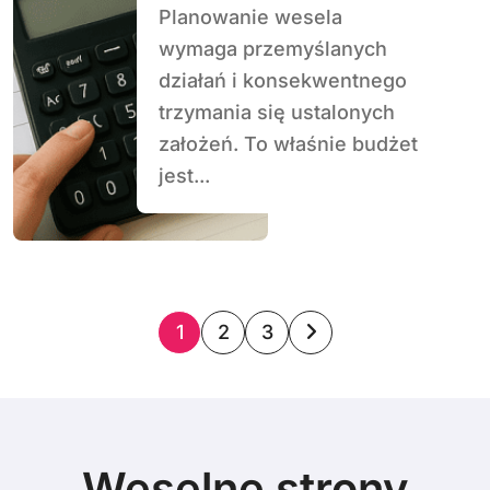
Planowanie wesela
wymaga przemyślanych
działań i konsekwentnego
trzymania się ustalonych
założeń. To właśnie budżet
jest...
S
1
2
3
t
r
o
Weselne strony