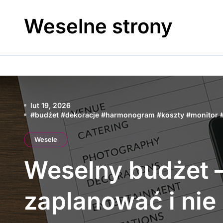
Skip
to
Weselne strony
content
lut 19, 2026
#
budżet
#
dekoracje
#
harmonogram
#
koszty
#
monitor
Wesele
Weselny budżet –
zaplanować i nie