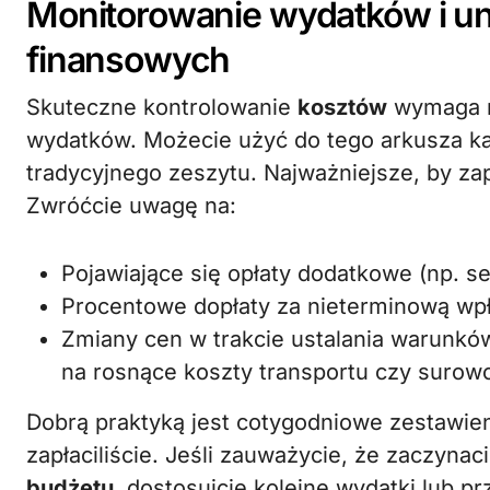
Monitorowanie wydatków i un
finansowych
Skuteczne kontrolowanie
kosztów
wymaga r
wydatków. Możecie użyć do tego arkusza kalk
tradycyjnego zeszytu. Najważniejsze, by za
Zwróćcie uwagę na:
Pojawiające się opłaty dodatkowe (np. 
Procentowe dopłaty za nieterminową wpł
Zmiany cen w trakcie ustalania warunkó
na rosnące koszty transportu czy surow
Dobrą praktyką jest cotygodniowe zestawieni
zapłaciliście. Jeśli zauważycie, że zaczynac
budżetu
, dostosujcie kolejne wydatki lub p