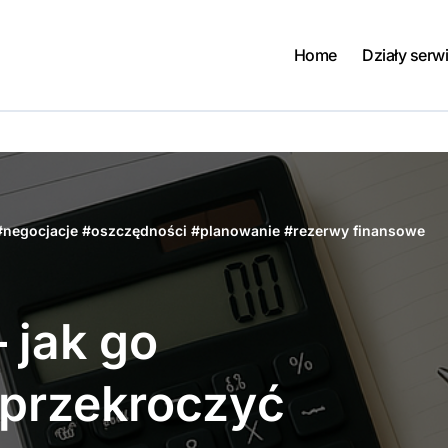
Home
Działy serw
#
negocjacje
#
oszczędności
#
planowanie
#
rezerwy finansowe
 jak go
 przekroczyć