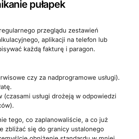
ikanie pułapek
egularnego przeglądu zestawień
ulacyjnego, aplikacji na telefon lub
pisywać każdą fakturę i paragon.
serwisowe czy za nadprogramowe usługi).
atę.
w (czasami usługi drożeją w odpowiedzi
ców).
e tego, co zaplanowaliście, a co już
ie zbliżać się do granicy ustalonego
rzemyślcie obniżenie standardu w mniej