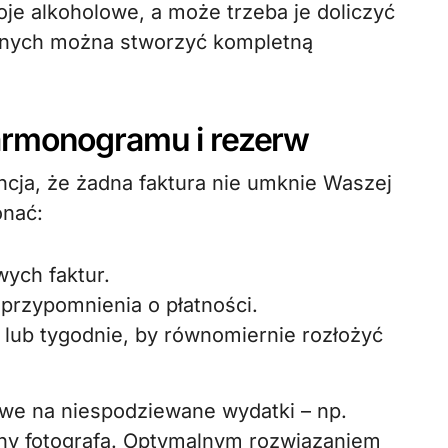
oje alkoholowe, a może trzeba je doliczyć
anych można stworzyć kompletną
rmonogramu i rezerw
ncja, że żadna faktura nie umknie Waszej
onać:
wych faktur.
przypomnienia o płatności.
 lub tygodnie, by równomiernie rozłożyć
we na niespodziewane wydatki – np.
ny fotografa. Optymalnym rozwiązaniem