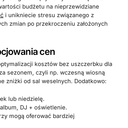
wartości budżetu na nieprzewidziane
ść
i unikniecie stresu związanego z
ch zmian po przekroczeniu założonych
ocjowania cen
optymalizacji kosztów bez uszczerbku dla
poza sezonem, czyli np. wczesną wiosną
ne zniżki od sal weselnych. Dodatkowo:
ek lub niedzielę.
oalbum, DJ + oświetlenie.
rzy mogą oferować bardziej