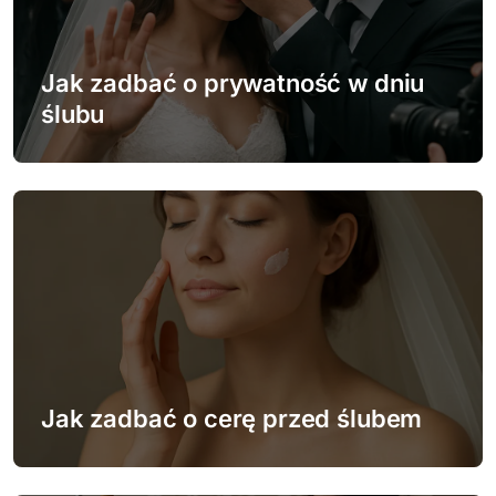
a
w
Jak zadbać o prywatność w dniu
p
ślubu
i
s
u
Jak zadbać o cerę przed ślubem