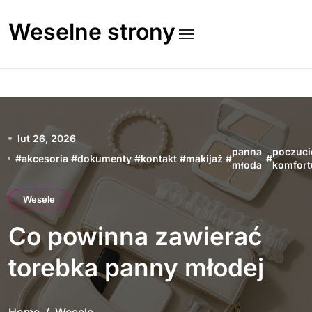
Skip
to
Weselne strony
content
lut 26, 2026
panna
poczuci
#
akcesoria
#
dokumenty
#
kontakt
#
makijaż
#
#
młoda
komfort
Wesele
Co powinna zawierać
torebka panny młodej