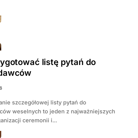
ygotować listę pytań do
odawców
6
ów weselnych to jeden z najważniejszych
nizacji ceremonii i...