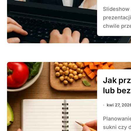
Slideshow ze zdjęć pary młodej to wyjątkowa forma
prezentacj
chwile prze
Jak pr
lub be
kwi 27, 202
Planowanie weselnego przyjęcia to nie tylko wybór
sukni czy 