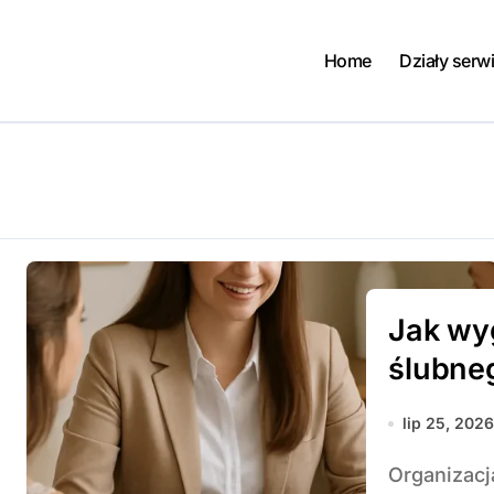
Home
Działy serw
Jak wy
ślubne
lip 25, 202
Organizacja wesela to złożony proces, który dla wielu