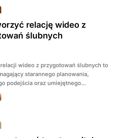
orzyć relację wideo z
towań ślubnych
magający starannego planowania,
o podejścia oraz umiejętnego...