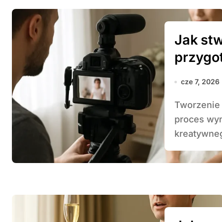
Jak stw
przygo
cze 7, 2026
Tworzenie relacji wideo z przygotowań ślubnych to
proces wy
kreatywneg