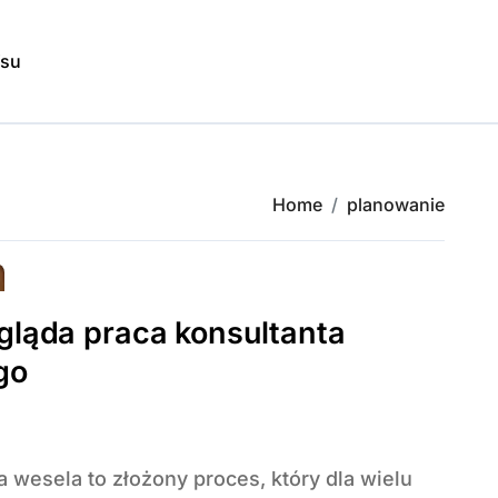
isu
Home
planowanie
gląda praca konsultanta
go
6