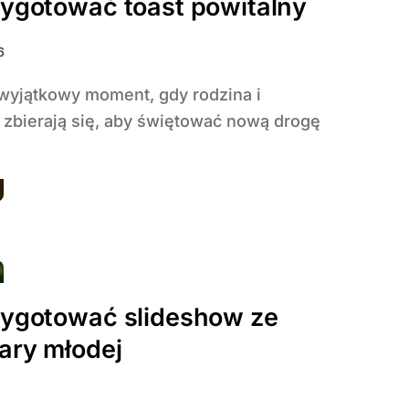
zygotować toast powitalny
6
e zbierają się, aby świętować nową drogę
zygotować slideshow ze
ary młodej