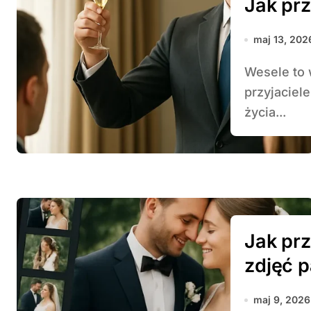
Jak pr
maj 13, 202
Wesele to wyjątkowy moment, gdy rodzina i
przyjaciel
życia...
Jak pr
zdjęć p
maj 9, 2026