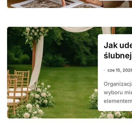
Jak ud
ślubnej
cze 15, 202
Organizacja **ceremonii ślubnej** to nie tylko kwestia
wyboru mie
elementem,