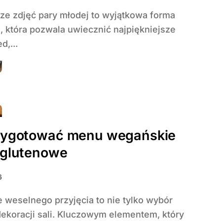
i, która pozwala uwiecznić najpiękniejsze
d,...
zygotować menu wegańskie
zglutenowe
6
dekoracji sali. Kluczowym elementem, który