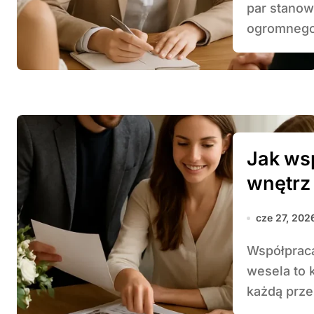
par stanow
ogromnego.
Jak ws
wnętrz
cze 27, 202
Współpraca z dekoratorem wnętrz przy organizacji
wesela to 
każdą przes