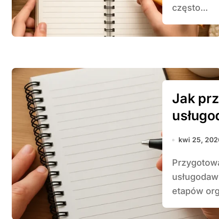
często...
Jak prz
usług
kwi 25, 202
Przygotowanie szczegółowej listy pytań do
usługodawc
etapów orga