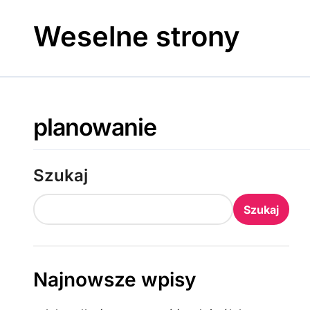
Skip
to
Weselne strony
content
planowanie
Szukaj
Szukaj
Najnowsze wpisy