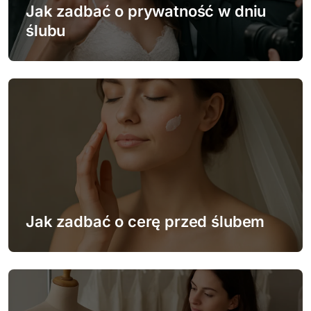
w
Jak zadbać o prywatność w dniu
ślubu
p
i
s
u
Jak zadbać o cerę przed ślubem