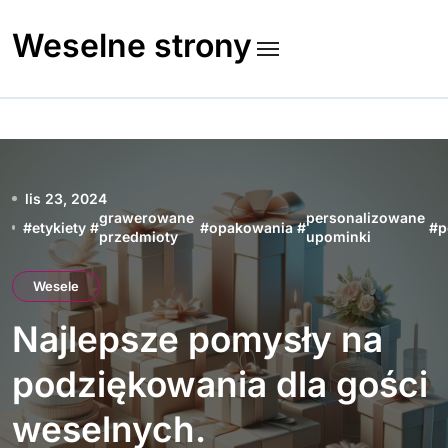
Skip
to
Weselne strony
content
lis 23, 2024
grawerowane
personalizowane
#
etykiety
#
#
opakowania
#
#
p
przedmioty
upominki
Wesele
Najlepsze pomysły na
podziękowania dla gości
weselnych.