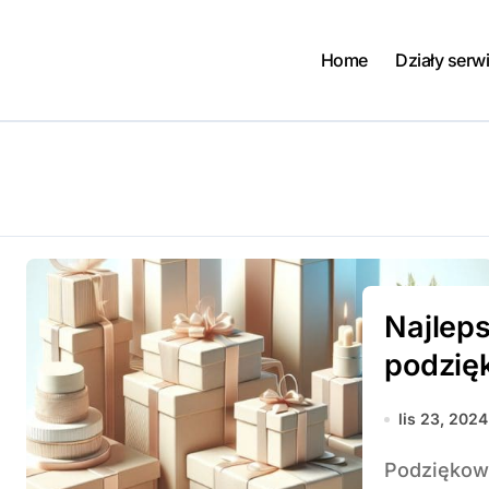
Home
Działy serw
Najlep
podzię
lis 23, 2024
Podziękowania dla gości weselnych to nie tylko miły