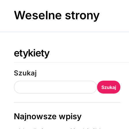
Skip
to
Weselne strony
content
etykiety
Szukaj
Szukaj
Najnowsze wpisy