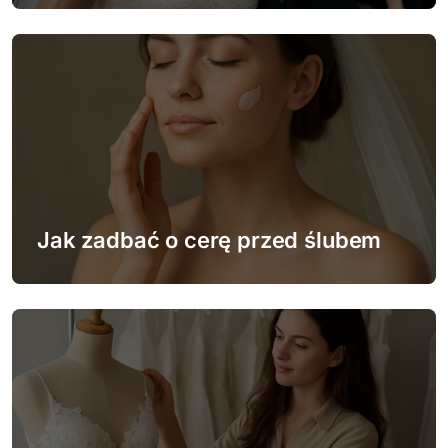
i
s
u
Jak zadbać o cerę przed ślubem