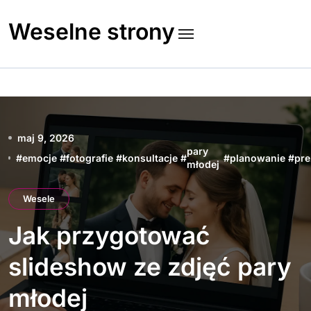
Skip
to
Weselne strony
content
maj 9, 2026
pary
#
emocje
#
fotografie
#
konsultacje
#
#
planowanie
#
pre
młodej
Wesele
Jak przygotować
slideshow ze zdjęć pary
młodej