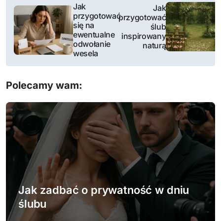
N
Jak
Jak
przygotować
przygotować
a
się na
ślub
ewentualne
inspirowany
w
odwołanie
naturą
wesela
i
g
Polecamy wam:
a
c
j
a
w
Jak zadbać o prywatność w dniu
p
ślubu