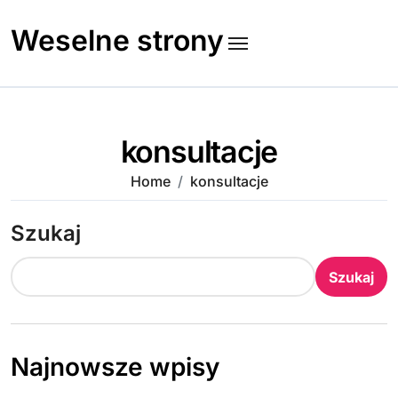
Skip
to
Weselne strony
content
konsultacje
Home
konsultacje
Szukaj
Szukaj
Najnowsze wpisy