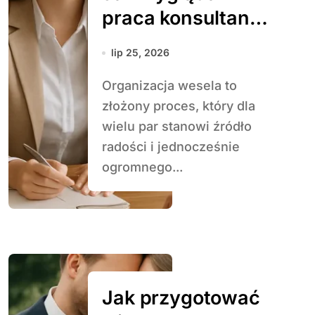
praca konsultanta
ślubnego
lip 25, 2026
Organizacja wesela to
złożony proces, który dla
wielu par stanowi źródło
radości i jednocześnie
ogromnego...
Jak przygotować