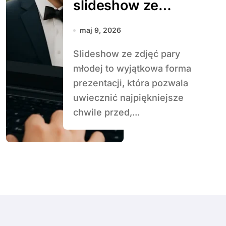
slideshow ze
zdjęć pary młodej
maj 9, 2026
Slideshow ze zdjęć pary
młodej to wyjątkowa forma
prezentacji, która pozwala
uwiecznić najpiękniejsze
chwile przed,...