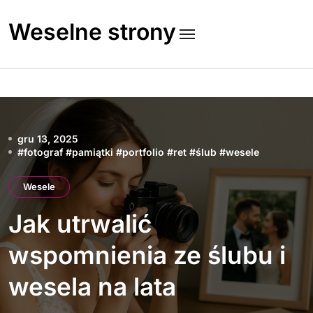
Skip
to
Weselne strony
content
gru 13, 2025
#
fotograf
#
pamiątki
#
portfolio
#
ret
#
ślub
#
wesele
Wesele
Jak utrwalić
wspomnienia ze ślubu i
wesela na lata