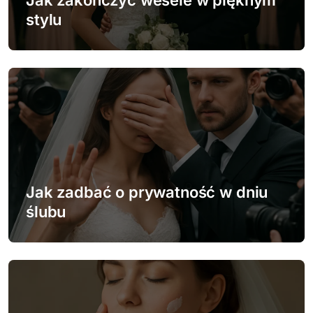
w
Jak zakończyć wesele w pięknym
stylu
p
i
s
u
Jak zadbać o prywatność w dniu
ślubu