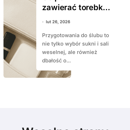
zawierać torebka
panny młodej
lut 26, 2026
Przygotowania do ślubu to
nie tylko wybór sukni i sali
weselnej, ale również
dbałość o...