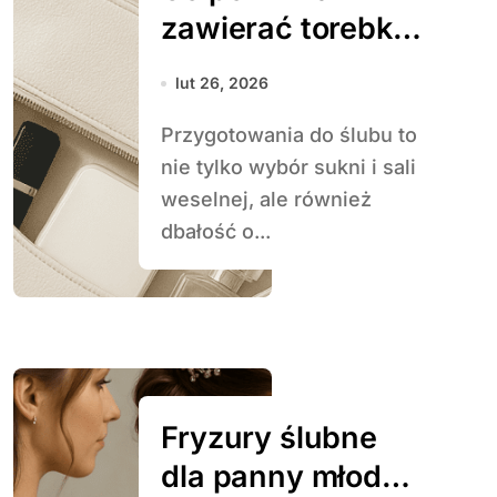
zawierać torebka
panny młodej
lut 26, 2026
Przygotowania do ślubu to
nie tylko wybór sukni i sali
weselnej, ale również
dbałość o...
Fryzury ślubne
dla panny młodej i