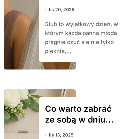
druhen
lis 20, 2025
Ślub to wyjątkowy dzień, w
którym każda panna młoda
pragnie czuć się nie tylko
pięknie,...
Co warto zabrać
ze sobą w dniu
ślubu –
lis 13, 2025