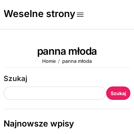
Skip
to
Weselne strony
content
panna młoda
Home
panna młoda
Szukaj
Szukaj
Najnowsze wpisy