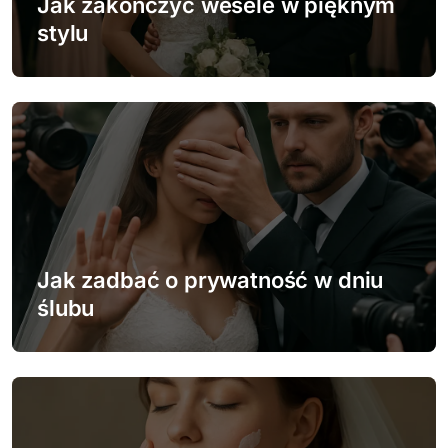
Jak zakończyć wesele w pięknym
p
stylu
i
s
u
Jak zadbać o prywatność w dniu
ślubu