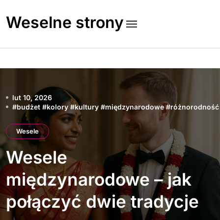
Skip
to
Weselne strony
content
lut 10, 2026
#
budżet
#
kolory
#
kultury
#
międzynarodowe
#
różnorodność
Wesele
Wesele
międzynarodowe – jak
połączyć dwie tradycje