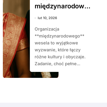
międzynarodowe
– jak połączyć
lut 10, 2026
dwie tradycje
Organizacja
**międzynarodowego**
wesela to wyjątkowe
wyzwanie, które łączy
różne kultury i obyczaje.
Zadanie, choć pełne...