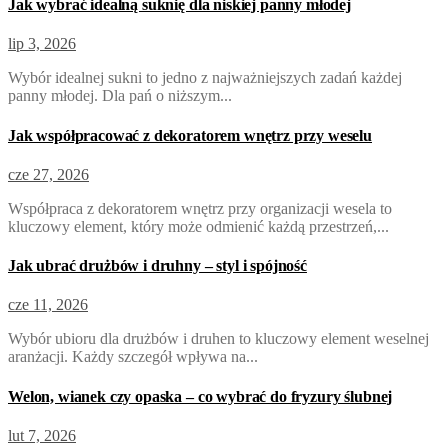
Jak wybrać idealną suknię dla niskiej panny młodej
lip 3, 2026
Wybór idealnej sukni to jedno z najważniejszych zadań każdej
panny młodej. Dla pań o niższym...
Jak współpracować z dekoratorem wnętrz przy weselu
cze 27, 2026
Współpraca z dekoratorem wnętrz przy organizacji wesela to
kluczowy element, który może odmienić każdą przestrzeń,...
Jak ubrać drużbów i druhny – styl i spójność
cze 11, 2026
Wybór ubioru dla drużbów i druhen to kluczowy element weselnej
aranżacji. Każdy szczegół wpływa na...
Welon, wianek czy opaska – co wybrać do fryzury ślubnej
lut 7, 2026