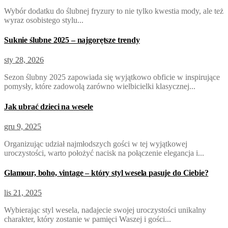
Wybór dodatku do ślubnej fryzury to nie tylko kwestia mody, ale też
wyraz osobistego stylu...
Suknie ślubne 2025 – najgorętsze trendy
sty 28, 2026
Sezon ślubny 2025 zapowiada się wyjątkowo obficie w inspirujące
pomysły, które zadowolą zarówno wielbicielki klasycznej...
Jak ubrać dzieci na wesele
gru 9, 2025
Organizując udział najmłodszych gości w tej wyjątkowej
uroczystości, warto położyć nacisk na połączenie elegancja i...
Glamour, boho, vintage – który styl wesela pasuje do Ciebie?
lis 21, 2025
Wybierając styl wesela, nadajecie swojej uroczystości unikalny
charakter, który zostanie w pamięci Waszej i gości...