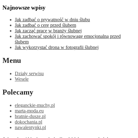
Najnowsze wpisy
Jak zadbać o prywatność w dniu ślubu
Jak zadbać o cerę przed ślubem
Jak zacząć pracę w branży ślubnej
Jak zachować spokój i równowagę emocjonalną przed
ślubem
Jak wykorzystać drona w fotografii ślubnej
Menu
Działy serwisu
Wesele
Polecamy
eleganckie-muchy.pl
marta-moda.eu
bratnie-dusze.pl
dokochania.pl
nawalentynki.pl