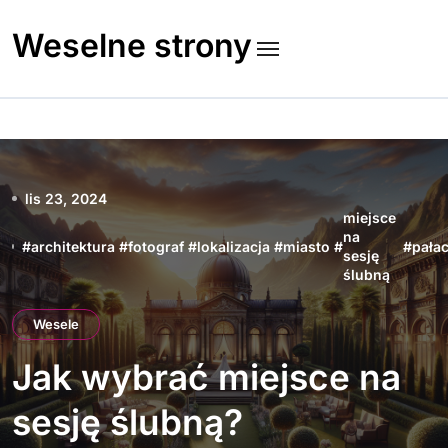
Skip
to
Weselne strony
content
lis 23, 2024
miejsce
na
#
architektura
#
fotograf
#
lokalizacja
#
miasto
#
#
pała
sesję
ślubną
Wesele
Jak wybrać miejsce na
sesję ślubną?