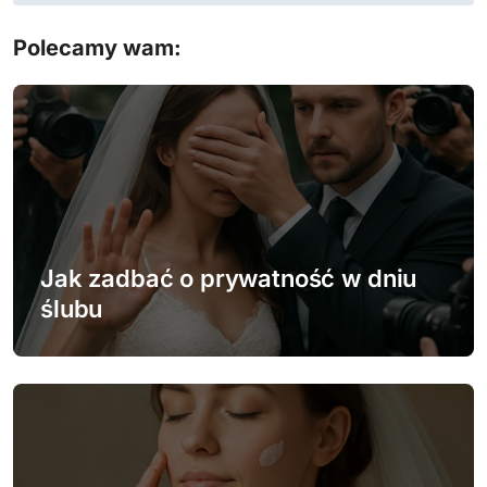
i
Polecamy wam:
g
a
c
j
a
w
Jak zadbać o prywatność w dniu
ślubu
p
i
s
u