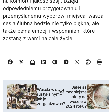
na komfort i jakość sesji. Dzięki
odpowiedniemu przygotowaniu i
przemyślanemu wyborowi miejsca, wasza
sesja ślubna będzie nie tylko piękna, ale
także pełna emocji i wspomnień, które
zostaną z wami na całe życie.
N
Jakie są
Wesela w stylu
najmodniejsze
a
rustykalnym –
kolory na
jak je
wesele w
w
zorganizować?
2024 roku?