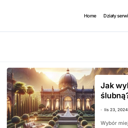
Home
Działy serw
Jak wy
ślubną
lis 23, 2024
Wybór miejsca na sesję ślubną to jedno z kluczowych