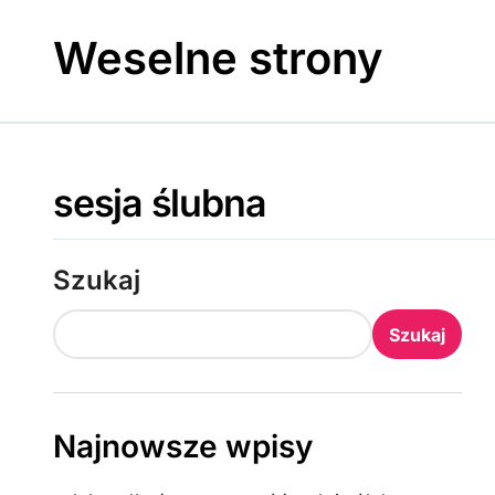
Skip
to
Weselne strony
content
sesja ślubna
Szukaj
Szukaj
Najnowsze wpisy