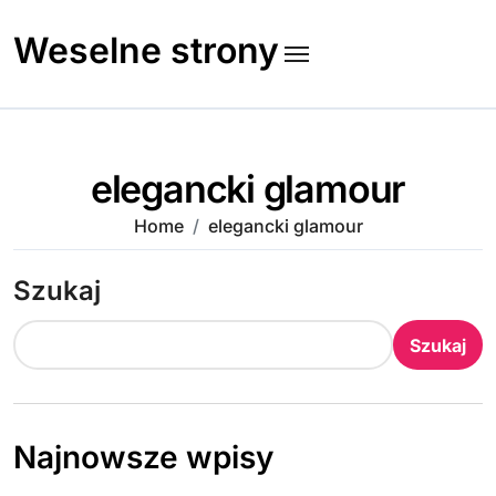
Skip
to
Weselne strony
content
elegancki glamour
Home
elegancki glamour
Szukaj
Szukaj
Najnowsze wpisy