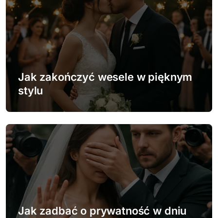
c
j
a
w
Jak zakończyć wesele w pięknym
p
stylu
i
s
u
Jak zadbać o prywatność w dniu