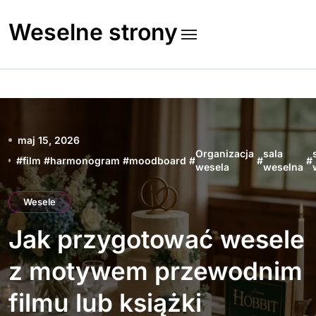
Skip
to
Weselne strony
content
maj 15, 2026
Organizacja
sala
#
film
#
harmonogram
#
moodboard
#
#
#
wesela
weselna
Wesele
Jak przygotować wesele
z motywem przewodnim
filmu lub książki