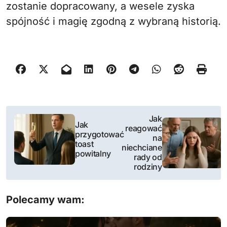
zostanie dopracowany, a wesele zyska
spójność i magię zgodną z wybraną historią.
N
Jak
Jak
reagować
a
przygotować
na
toast
niechciane
w
powitalny
rady od
rodziny
i
g
Polecamy wam:
a