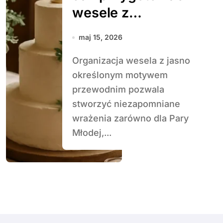
wesele z
motywem
maj 15, 2026
przewodnim filmu
Organizacja wesela z jasno
lub książki
określonym motywem
przewodnim pozwala
stworzyć niezapomniane
wrażenia zarówno dla Pary
Młodej,...