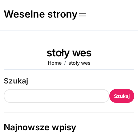
Skip
to
Weselne strony
content
stoły wes
Home
stoły wes
Szukaj
Szukaj
Najnowsze wpisy