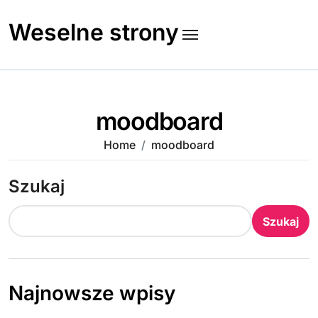
Skip
to
Weselne strony
content
moodboard
Home
moodboard
Szukaj
Szukaj
Najnowsze wpisy