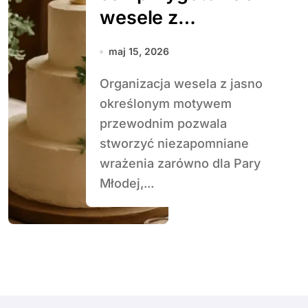
wesele z
motywem
maj 15, 2026
przewodnim filmu
Organizacja wesela z jasno
lub książki
określonym motywem
przewodnim pozwala
stworzyć niezapomniane
wrażenia zarówno dla Pary
Młodej,...