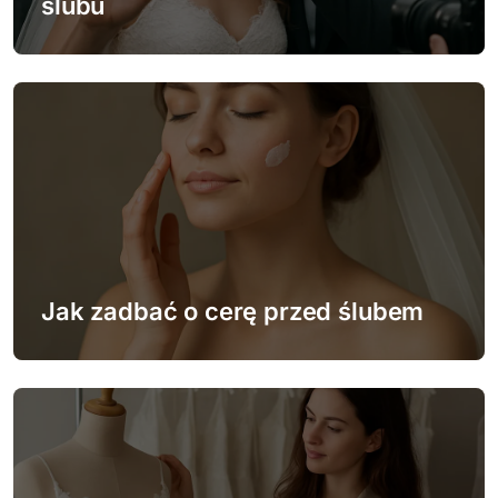
ślubu
p
i
s
u
Jak zadbać o cerę przed ślubem