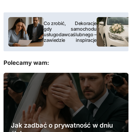
N
Co zrobić,
Dekoracje
a
gdy
samochodu
usługodawca
ślubnego –
w
zawiedzie
inspiracje
i
Polecamy wam:
g
a
c
j
a
w
Jak zadbać o prywatność w dniu