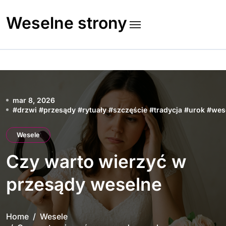
Skip
to
Weselne strony
content
mar 8, 2026
#
drzwi
#
przesądy
#
rytuały
#
szczęście
#
tradycja
#
urok
#
wes
Wesele
Czy warto wierzyć w
przesądy weselne
Home
Wesele