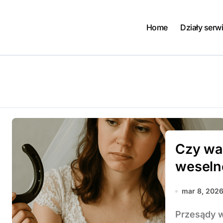
Home
Działy serw
Czy wa
weseln
mar 8, 202
Przesądy weselne od wieków wywołują wśród