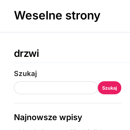
Skip
to
Weselne strony
content
drzwi
Szukaj
Szukaj
Najnowsze wpisy