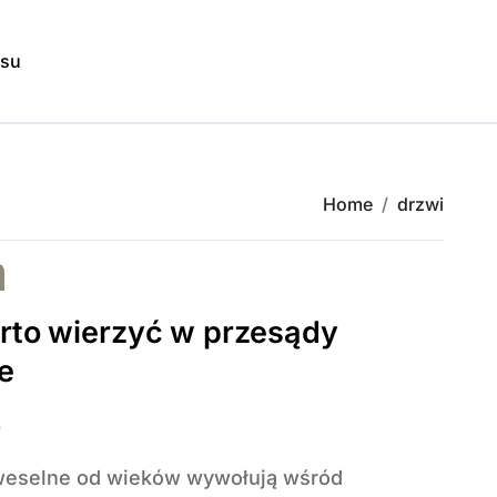
isu
Home
drzwi
rto wierzyć w przesądy
e
6