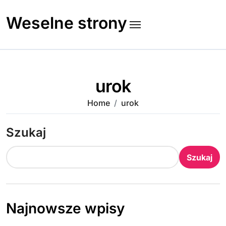
Skip
to
Weselne strony
content
urok
Home
urok
Szukaj
Szukaj
Najnowsze wpisy