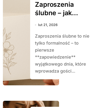
Zaproszenia
ślubne – jak
wybrać idealny
lut 21, 2026
wzór
Zaproszenia ślubne to nie
tylko formalność – to
pierwsze
**zapowiedzenie**
wyjątkowego dnia, które
wprowadza gości...