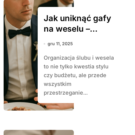
Jak uniknąć gafy
na weselu –
savoir-vivre dla
gru 11, 2025
nowożeńców i
Organizacja ślubu i wesela
gości
to nie tylko kwestia stylu
czy budżetu, ale przede
wszystkim
przestrzeganie...