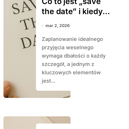
Co to jest „save
the date” i kiedy
je wysłać
mar 2, 2026
Zaplanowanie idealnego
przyjęcia weselnego
wymaga dbałości o każdy
szczegół, a jednym z
kluczowych elementów
jest...