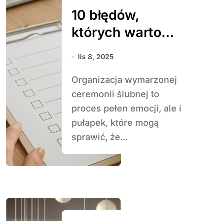
10 błędów,
których warto
unikać podczas
lis 8, 2025
organizacji ślubu
Organizacja wymarzonej
ceremonii ślubnej to
proces pełen emocji, ale i
pułapek, które mogą
sprawić, że...