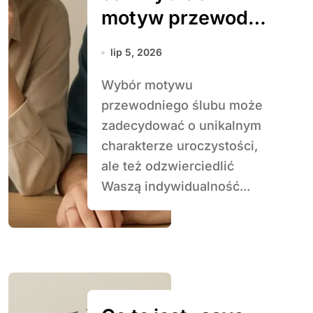
motyw przewodni
ślubu
lip 5, 2026
dopasowany do
Wybór motywu
osobowości pary
przewodniego ślubu może
zadecydować o unikalnym
charakterze uroczystości,
ale też odzwierciedlić
Waszą indywidualność...