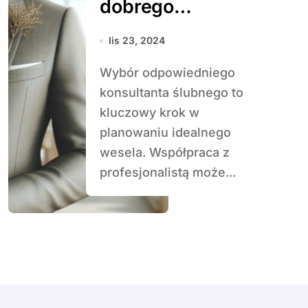
dobrego
konsultanta
lis 23, 2024
ślubnego?
Wybór odpowiedniego
konsultanta ślubnego to
kluczowy krok w
planowaniu idealnego
wesela. Współpraca z
profesjonalistą może...