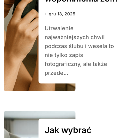
ślubu i wesela na
gru 13, 2025
lata
Utrwalenie
najważniejszych chwil
podczas ślubu i wesela to
nie tylko zapis
fotograficzny, ale także
przede...
Jak wybrać