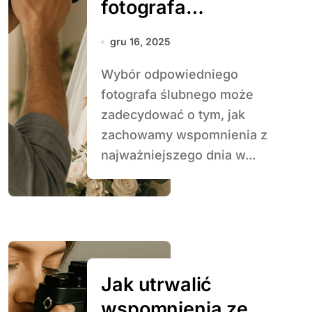
fotografa
ślubnego – na co
gru 16, 2025
zwrócić uwagę
Wybór odpowiedniego
fotografa ślubnego może
zadecydować o tym, jak
zachowamy wspomnienia z
najważniejszego dnia w...
Jak utrwalić
wspomnienia ze