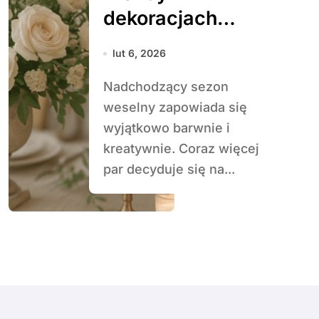
dekoracjach
weselnych na
lut 6, 2026
nadchodzący
Nadchodzący sezon
sezon
weselny zapowiada się
wyjątkowo barwnie i
kreatywnie. Coraz więcej
par decyduje się na...