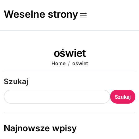
Skip
to
Weselne strony
content
oświet
Home
oświet
Szukaj
Szukaj
Najnowsze wpisy