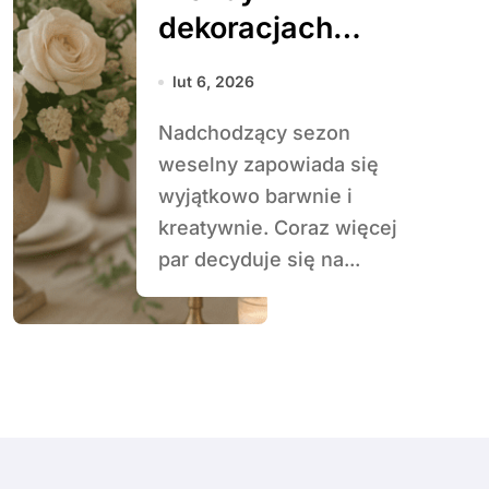
dekoracjach
weselnych na
lut 6, 2026
nadchodzący
Nadchodzący sezon
sezon
weselny zapowiada się
wyjątkowo barwnie i
kreatywnie. Coraz więcej
par decyduje się na...