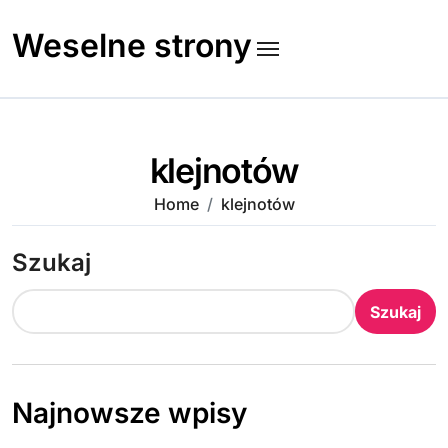
Skip
to
Weselne strony
content
klejnotów
Home
klejnotów
Szukaj
Szukaj
Najnowsze wpisy