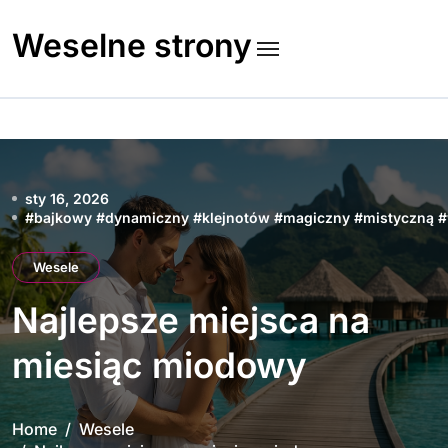
Skip
to
Weselne strony
content
sty 16, 2026
#
bajkowy
#
dynamiczny
#
klejnotów
#
magiczny
#
mistyczną
#
Wesele
Najlepsze miejsca na
miesiąc miodowy
Home
Wesele