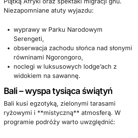
Piątką Afryki oraz spektakl migracji gnu.
Niezapomniane atuty wyjazdu:
wyprawy w Parku Narodowym
Serengeti,
obserwacja zachodu słońca nad słonymi
równinami Ngorongoro,
noclegi w luksusowych lodge’ach z
widokiem na sawannę.
Bali – wyspa tysiąca świątyń
Bali kusi egzotyką, zielonymi tarasami
ryżowymi i **mistyczną** atmosferą. W
programie podróży warto uwzględnić: