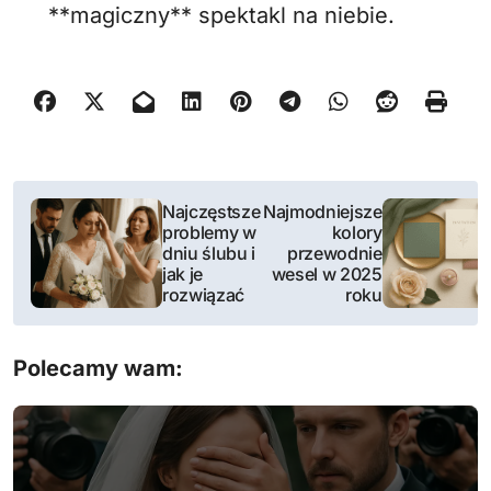
**magiczny** spektakl na niebie.
N
Najczęstsze
Najmodniejsze
problemy w
kolory
a
dniu ślubu i
przewodnie
jak je
wesel w 2025
w
rozwiązać
roku
i
Polecamy wam:
g
a
c