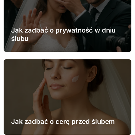
j
a
w
Jak zadbać o prywatność w dniu
ślubu
p
i
s
u
Jak zadbać o cerę przed ślubem