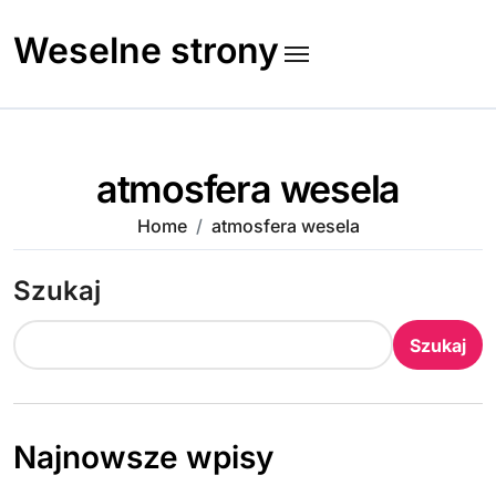
Skip
to
Weselne strony
content
atmosfera wesela
Home
atmosfera wesela
Szukaj
Szukaj
Najnowsze wpisy