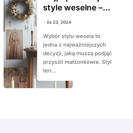
style weselne –
od boho po
lis 23, 2024
glamour.
Wybór stylu wesela to
jedna z najważniejszych
decyzji, jaką muszą podjąć
przyszli małżonkowie. Styl
ten...