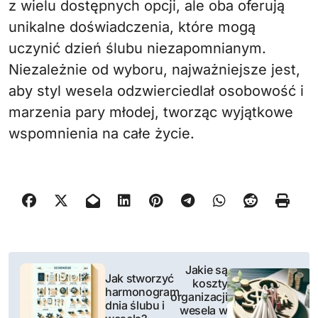
z wielu dostępnych opcji, ale oba oferują
unikalne doświadczenia, które mogą
uczynić dzień ślubu niezapomnianym.
Niezależnie od wyboru, najważniejsze jest,
aby styl wesela odzwierciedlał osobowość i
marzenia pary młodej, tworząc wyjątkowe
wspomnienia na całe życie.
N
Jakie są
Jak stworzyć
koszty
a
harmonogram
organizacji
dnia ślubu i
wesela w