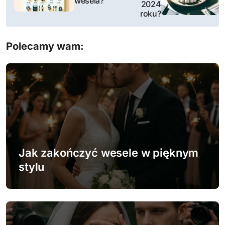
w
wesela?
2024
roku?
i
g
Polecamy wam:
a
c
j
a
w
Jak zakończyć wesele w pięknym
p
stylu
i
s