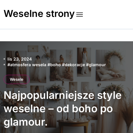
Skip
to
Weselne strony
content
lis 23, 2024
#
atmosfera wesela
#
boho
#
dekoracje
#
glamour
Wesele
Najpopularniejsze style
weselne – od boho po
glamour.