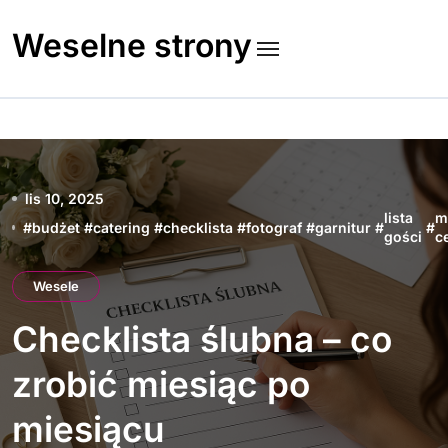
Skip
to
Weselne strony
content
lis 10, 2025
lista
m
#
budżet
#
catering
#
checklista
#
fotograf
#
garnitur
#
#
gości
c
Wesele
Checklista ślubna – co
zrobić miesiąc po
miesiącu