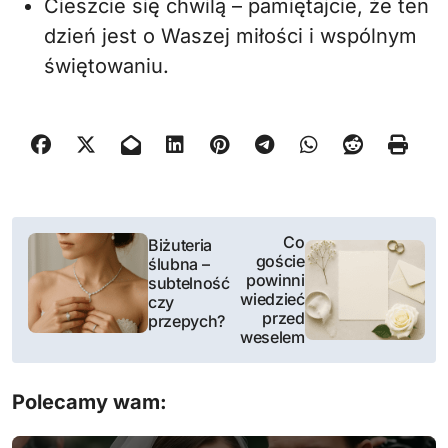
Cieszcie się chwilą – pamiętajcie, że ten
dzień jest o Waszej miłości i wspólnym
świętowaniu.
N
Co
Biżuteria
goście
ślubna –
a
powinni
subtelność
wiedzieć
czy
w
przed
przepych?
weselem
i
g
Polecamy wam:
a