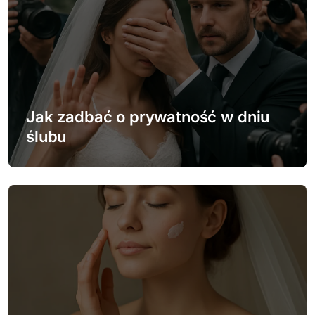
c
j
a
w
Jak zadbać o prywatność w dniu
p
ślubu
i
s
u