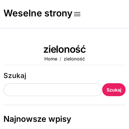
Skip
to
Weselne strony
content
zieloność
Home
zieloność
Szukaj
Szukaj
Najnowsze wpisy