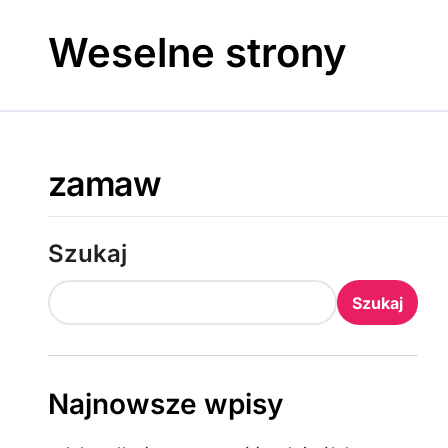
Skip
to
Weselne strony
content
zamaw
Szukaj
Szukaj
Najnowsze wpisy