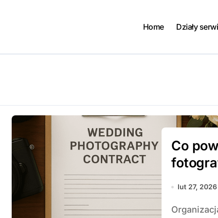
Home
Działy serw
Co pow
fotogr
lut 27, 2026
Organizacja ślubu to czas pełen emocji i starannych