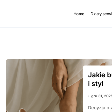
Home
Działy serw
Jakie 
i styl
gru 31, 202
Decyzja o właściwym obuwiu ślubnym może