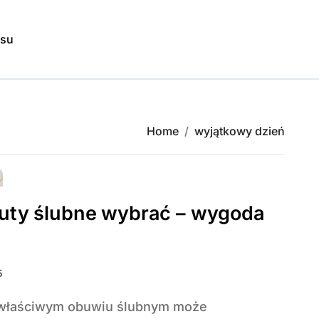
isu
Home
wyjątkowy dzień
buty ślubne wybrać – wygoda
5