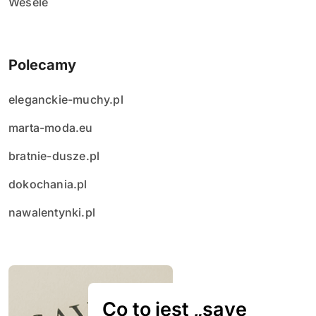
Wesele
Polecamy
eleganckie-muchy.pl
marta-moda.eu
bratnie-dusze.pl
dokochania.pl
nawalentynki.pl
Co to jest „save