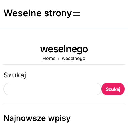
Skip
to
Weselne strony
content
weselnego
Home
weselnego
Szukaj
Szukaj
Najnowsze wpisy