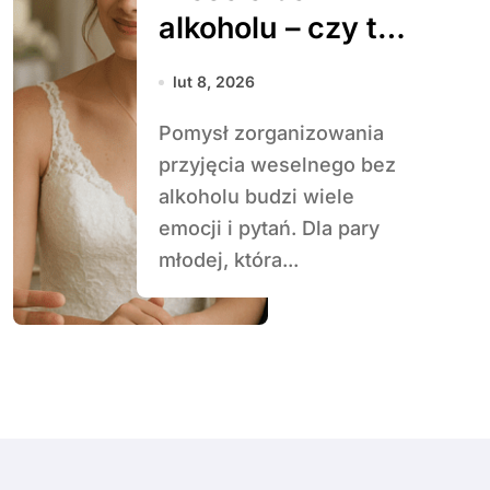
alkoholu – czy to
możliwe?
lut 8, 2026
Pomysł zorganizowania
przyjęcia weselnego bez
alkoholu budzi wiele
emocji i pytań. Dla pary
młodej, która...