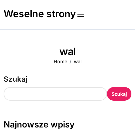
Skip
to
Weselne strony
content
wal
Home
wal
Szukaj
Szukaj
Najnowsze wpisy