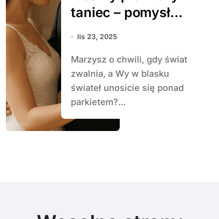
taniec – pomysły i
inspiracje
lis 23, 2025
Marzysz o chwili, gdy świat
zwalnia, a Wy w blasku
świateł unosicie się ponad
parkietem?...