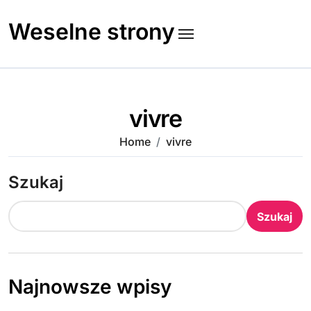
Skip
to
Weselne strony
content
vivre
Home
vivre
Szukaj
Szukaj
Najnowsze wpisy