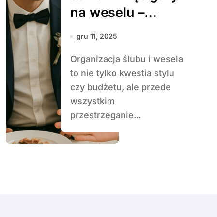
na weselu –
savoir-vivre dla
gru 11, 2025
nowożeńców i
Organizacja ślubu i wesela
gości
to nie tylko kwestia stylu
czy budżetu, ale przede
wszystkim
przestrzeganie...