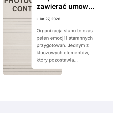
zawierać umowa
z fotografem
lut 27, 2026
ślubnym
Organizacja ślubu to czas
pełen emocji i starannych
przygotowań. Jednym z
kluczowych elementów,
który pozostawia...