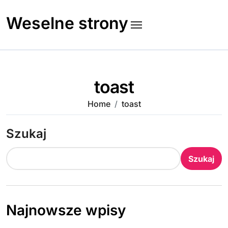
Skip
to
Weselne strony
content
toast
Home
toast
Szukaj
Szukaj
Najnowsze wpisy