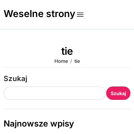
Skip
to
Weselne strony
content
tie
Home
tie
Szukaj
Szukaj
Najnowsze wpisy