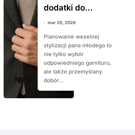
dodatki do
garnituru pana
mar 20, 2026
młodego
Planowanie weselnej
stylizacji pana młodego to
nie tylko wybór
odpowiedniego garnituru,
ale także przemyślany
dobór...