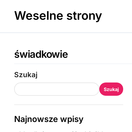
Skip
to
Weselne strony
content
świadkowie
Szukaj
Szukaj
Najnowsze wpisy