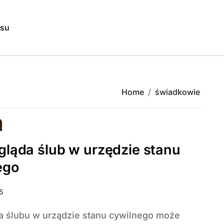
isu
Home
świadkowie
gląda ślub w urzędzie stanu
ego
5