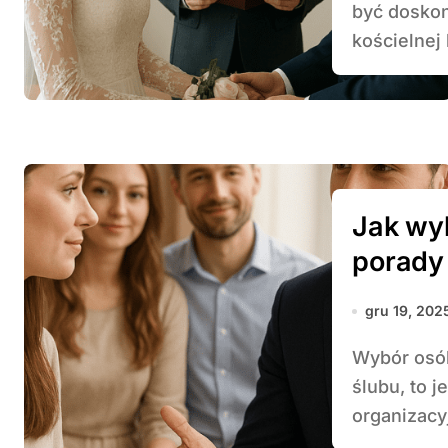
być doskon
kościelnej 
Jak wy
porady
gru 19, 202
Wybór osób, które będą pełnić rolę świadków podczas
ślubu, to 
organizacyj