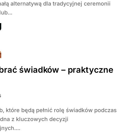
ałą alternatywą dla tradycyjnej ceremonii
lub...
brać świadków – praktyczne
5
jedna z kluczowych decyzji
nych....