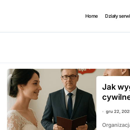
Home
Działy serw
Jak wy
cywiln
gru 22, 202
Organizacja ślubu w urządzie stanu cywilnego może