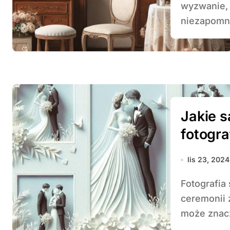
wyzwanie, 
niezapomni
Jakie s
fotogra
lis 23, 2024
Fotografia ślubna to nieodłączny element każdej
ceremonii 
może znacz