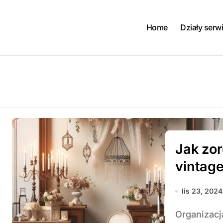
Home
Działy serw
Jak zo
vintag
lis 23, 2024
Organizacja wesela w stylu vintage to wyjątkowe