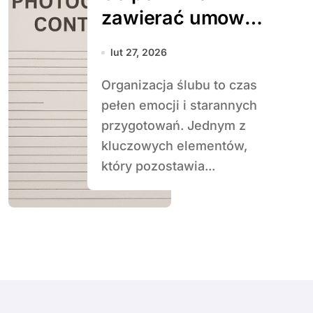
zawierać umowa
z fotografem
lut 27, 2026
ślubnym
Organizacja ślubu to czas
pełen emocji i starannych
przygotowań. Jednym z
kluczowych elementów,
który pozostawia...