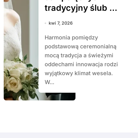
tradycyjny ślub z
nowoczesnymi
kwi 7, 2026
elementami
Harmonia pomiędzy
podstawową ceremonialną
mocą tradycja a świeżymi
oddechami innowacja rodzi
wyjątkowy klimat wesela.
W...