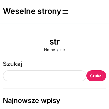
Skip
to
Weselne strony
content
str
Home
str
Szukaj
Szukaj
Najnowsze wpisy